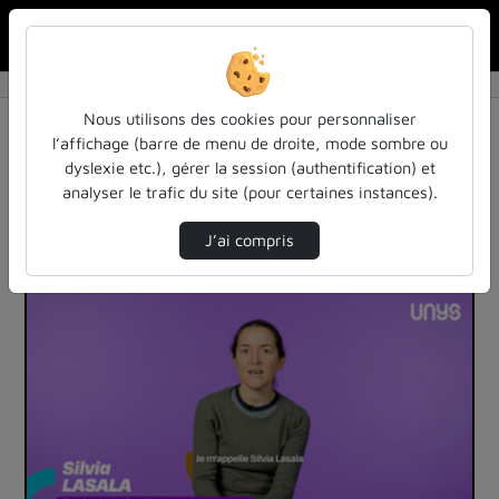
Rechercher u
Accueil
Vidéos
61 vidéos trouvées
Nous utilisons des cookies pour personnaliser
l’affichage (barre de menu de droite, mode sombre ou
Audio
Vidéo
Statistiques de vues
dyslexie etc.), gérer la session (authentification) et
analyser le trafic du site (pour certaines instances).
Direction de tri
Tri
↘
J’ai compris
00:02:57