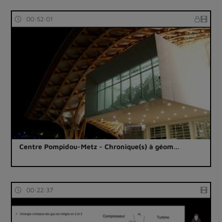
00:52:01
Centre Pompidou-Metz - Chronique(s) à géom…
00:22:37