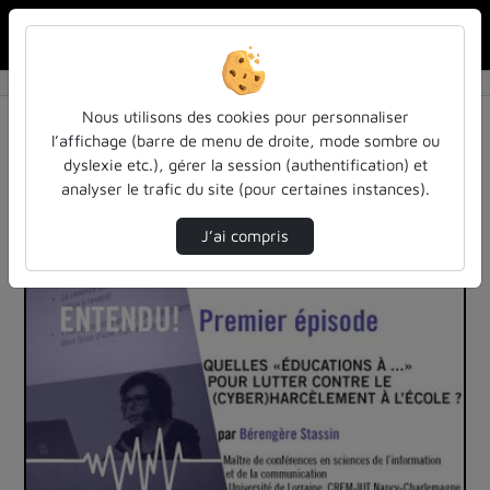
Rechercher u
Accueil
Vidéos
1 vidéo trouvée
Nous utilisons des cookies pour personnaliser
l’affichage (barre de menu de droite, mode sombre ou
Audio
Vidéo
Statistiques de vues
dyslexie etc.), gérer la session (authentification) et
analyser le trafic du site (pour certaines instances).
Direction de tri
Tri
↘
J’ai compris
01:08:49