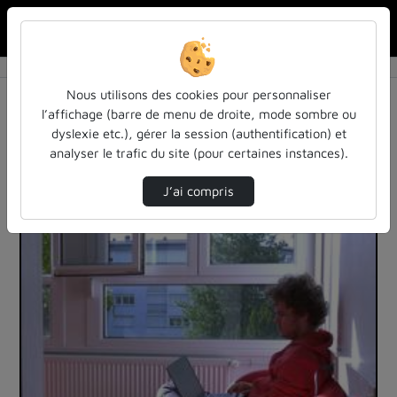
Rechercher u
Accueil
Vidéos
4 vidéos trouvées
Nous utilisons des cookies pour personnaliser
l’affichage (barre de menu de droite, mode sombre ou
Audio
Vidéo
Statistiques de vues
dyslexie etc.), gérer la session (authentification) et
analyser le trafic du site (pour certaines instances).
Direction de tri
Tri
↘
J’ai compris
00:00:44