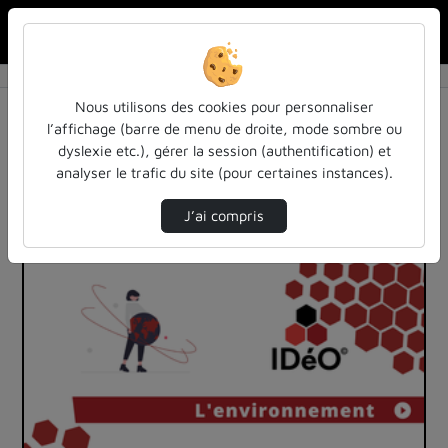
Rechercher u
Accueil
Vidéos
2 vidéos trouvées
Nous utilisons des cookies pour personnaliser
l’affichage (barre de menu de droite, mode sombre ou
Audio
Vidéo
Statistiques de vues
dyslexie etc.), gérer la session (authentification) et
analyser le trafic du site (pour certaines instances).
Direction de tri
Tri
↘
J’ai compris
00:04:08