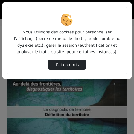
Rechercher u
Accueil
Vidéos
1 vidéo trouvée
Nous utilisons des cookies pour personnaliser
l’affichage (barre de menu de droite, mode sombre ou
Audio
Vidéo
Statistiques de vues
dyslexie etc.), gérer la session (authentification) et
analyser le trafic du site (pour certaines instances).
Direction de tri
Tri
↘
J’ai compris
00:01:54