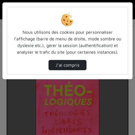
Rechercher u
Accueil
Vidéos
6 vidéos trouvées
Nous utilisons des cookies pour personnaliser
l’affichage (barre de menu de droite, mode sombre ou
Audio
Vidéo
Statistiques de vues
dyslexie etc.), gérer la session (authentification) et
analyser le trafic du site (pour certaines instances).
Direction de tri
Tri
↘
J’ai compris
00:25:30