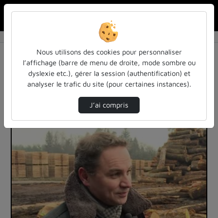
Rechercher u
Accueil
Vidéos
1 vidéo trouvée
Nous utilisons des cookies pour personnaliser
l’affichage (barre de menu de droite, mode sombre ou
Audio
Vidéo
Statistiques de vues
dyslexie etc.), gérer la session (authentification) et
analyser le trafic du site (pour certaines instances).
Direction de tri
Tri
↘
J’ai compris
00:06:13