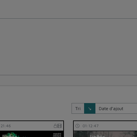
Direction de tri
Tri
↘
:21:46
01:12:47