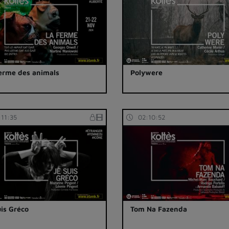
erme des animals
Polywere
:11:35
02:10:52
uis Gréco
Tom Na Fazenda