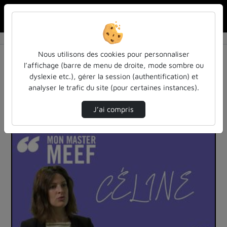
Rechercher u
Accueil
Vidéos
1 vidéo trouvée
Nous utilisons des cookies pour personnaliser
l’affichage (barre de menu de droite, mode sombre ou
Audio
Vidéo
Statistiques de vues
dyslexie etc.), gérer la session (authentification) et
analyser le trafic du site (pour certaines instances).
Direction de tri
Tri
↘
J’ai compris
00:03:01