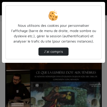
Rechercher u
Accueil
Vidéos
1 vidéo trouvée
Nous utilisons des cookies pour personnaliser
l’affichage (barre de menu de droite, mode sombre ou
Audio
Vidéo
Statistiques de vues
dyslexie etc.), gérer la session (authentification) et
analyser le trafic du site (pour certaines instances).
Direction de tri
Tri
↘
J’ai compris
00:32:04