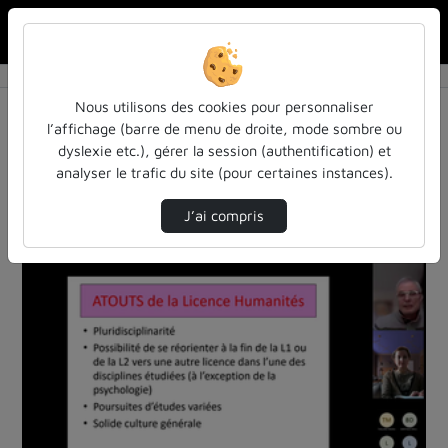
Rechercher u
Accueil
Vidéos
2 vidéos trouvées
Nous utilisons des cookies pour personnaliser
l’affichage (barre de menu de droite, mode sombre ou
Audio
Vidéo
Statistiques de vues
dyslexie etc.), gérer la session (authentification) et
analyser le trafic du site (pour certaines instances).
Direction de tri
Tri
↘
J’ai compris
00:52:53