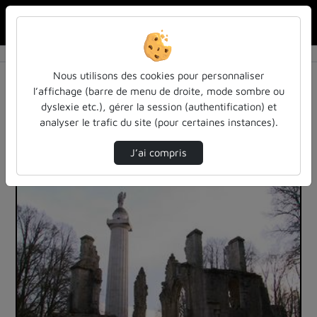
Rechercher u
Accueil
Vidéos
1 vidéo trouvée
Nous utilisons des cookies pour personnaliser
l’affichage (barre de menu de droite, mode sombre ou
Audio
Vidéo
Statistiques de vues
dyslexie etc.), gérer la session (authentification) et
analyser le trafic du site (pour certaines instances).
Direction de tri
Tri
↘
J’ai compris
00:06:43