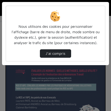
Rechercher u
Accueil
Vidéos
12 vidéos trouvées
Nous utilisons des cookies pour personnaliser
l’affichage (barre de menu de droite, mode sombre ou
Audio
Vidéo
Statistiques de vues
dyslexie etc.), gérer la session (authentification) et
analyser le trafic du site (pour certaines instances).
Direction de tri
Tri
↘
J’ai compris
00:49:37