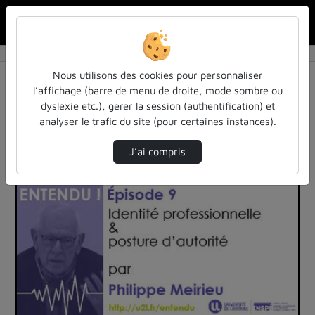
Rechercher u
Accueil
Vidéos
2 vidéos trouvées
Nous utilisons des cookies pour personnaliser
l’affichage (barre de menu de droite, mode sombre ou
Audio
Vidéo
Statistiques de vues
dyslexie etc.), gérer la session (authentification) et
analyser le trafic du site (pour certaines instances).
Direction de tri
Tri
↘
J’ai compris
01:28:09