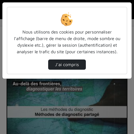
Rechercher u
Accueil
Vidéos
1 vidéo trouvée
Nous utilisons des cookies pour personnaliser
l’affichage (barre de menu de droite, mode sombre ou
Audio
Vidéo
Statistiques de vues
dyslexie etc.), gérer la session (authentification) et
analyser le trafic du site (pour certaines instances).
Direction de tri
Tri
↘
J’ai compris
00:08:10