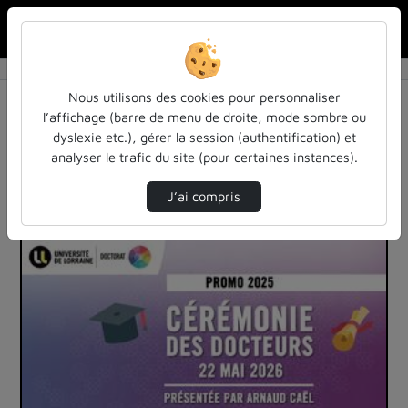
Rechercher u
Accueil
Vidéos
2 vidéos trouvées
Nous utilisons des cookies pour personnaliser
l’affichage (barre de menu de droite, mode sombre ou
Audio
Vidéo
Statistiques de vues
dyslexie etc.), gérer la session (authentification) et
analyser le trafic du site (pour certaines instances).
Direction de tri
Tri
↘
J’ai compris
02:14:55