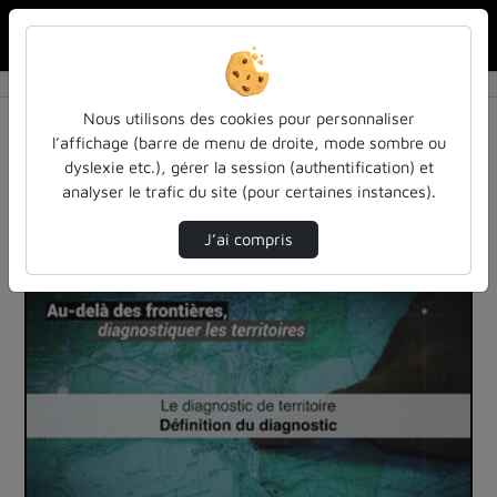
Rechercher u
Accueil
Vidéos
1 vidéo trouvée
Nous utilisons des cookies pour personnaliser
l’affichage (barre de menu de droite, mode sombre ou
Audio
Vidéo
Statistiques de vues
dyslexie etc.), gérer la session (authentification) et
analyser le trafic du site (pour certaines instances).
Direction de tri
Tri
↘
J’ai compris
00:06:15