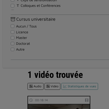
Colloques et Conférences
Cours - Formations
Discours
Cursus universitaire
Documentaires
Aucun / Tous
Documents pédagogiques
Licence
Entretiens
Master
Événements
Doctorat
Institutionnel
Autre
Magazines
Reportages
Réunion
Soutenance Thèse
1 vidéo trouvée
Spectacles et Expositions
Teasers
Audio
Vidéo
Statistiques de vues
Témoignages
Travaux d'étudiants
Tutoriel
00:18:14
Visites en vidéo