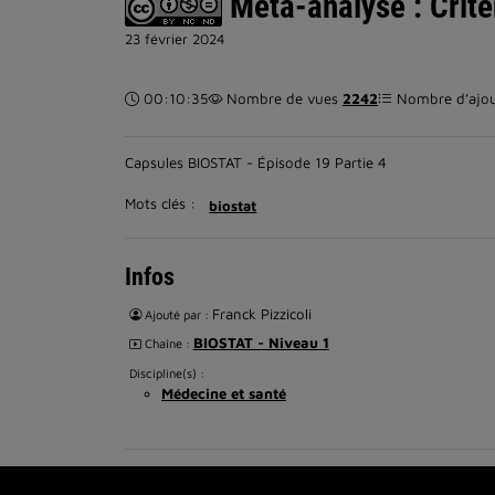
Méta-analyse : Critèr
23 février 2024
Durée :
00:10:35
Nombre de vues
2242
Nombre d’ajout
Capsules BIOSTAT - Épisode 19 Partie 4
Mots clés :
biostat
Infos
Franck Pizzicoli
Ajouté par :
BIOSTAT - Niveau 1
Chaîne :
Discipline(s) :
Médecine et santé