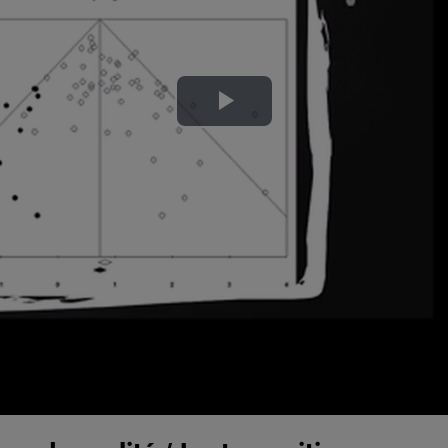
Lire
la
vidéo