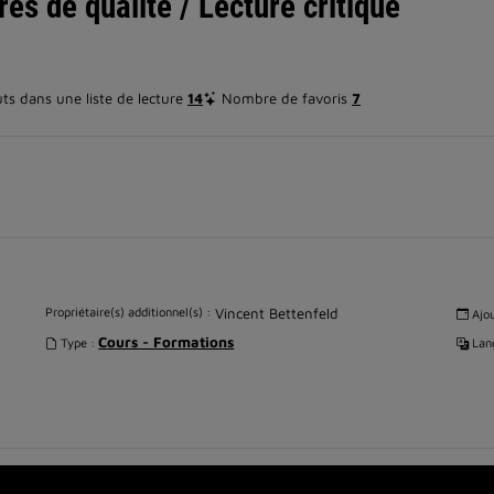
es de qualité / Lecture critique
s dans une liste de lecture
14
Nombre de favoris
7
Propriétaire(s) additionnel(s) :
Vincent Bettenfeld
Ajou
Cours - Formations
Type :
Lang