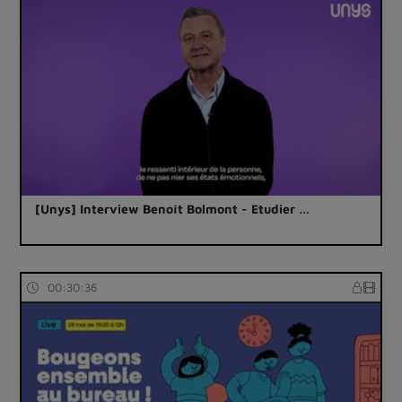
[Unys] Interview Benoît Bolmont - Etudier …
00:30:36