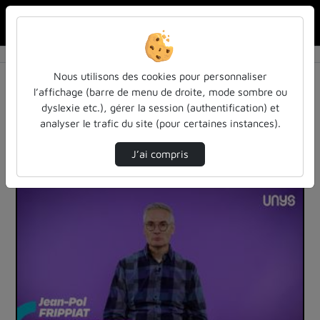
Rechercher u
Accueil
Vidéos
1296 vidéos trouvées
Nous utilisons des cookies pour personnaliser
l’affichage (barre de menu de droite, mode sombre ou
Audio
Vidéo
Statistiques de vues
dyslexie etc.), gérer la session (authentification) et
analyser le trafic du site (pour certaines instances).
Direction de tri
Tri
↘
J’ai compris
00:03:17