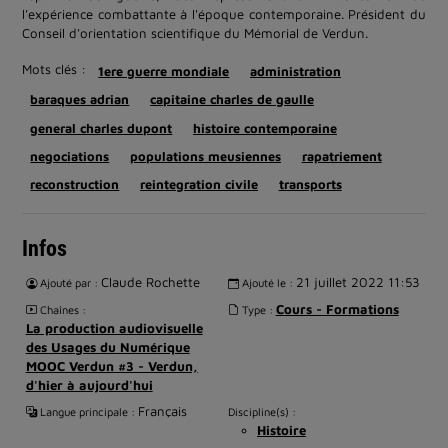
l'expérience combattante à l'époque contemporaine. Président du
Conseil d'orientation scientifique du Mémorial de Verdun.
Mots clés :
1ere guerre mondiale
administration
baraques adrian
capitaine charles de gaulle
general charles dupont
histoire contemporaine
negociations
populations meusiennes
rapatriement
reconstruction
reintegration civile
transports
Infos
Claude Rochette
21 juillet 2022 11:53
Ajouté par :
Ajouté le :
Cours - Formations
Chaînes :
Type :
La production audiovisuelle
des Usages du Numérique
MOOC Verdun #3 - Verdun,
d'hier à aujourd'hui
Français
Langue principale :
Discipline(s) :
Histoire