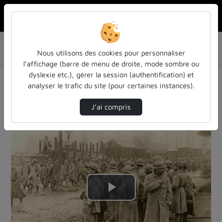
Rechercher u
Accueil
La production audiovisuelle des Usages du Numérique
Nous utilisons des cookies pour personnaliser
Le Retour Des Civils, Des Démobilisés Et Des…
l’affichage (barre de menu de droite, mode sombre ou
La production
dyslexie etc.), gérer la session (authentification) et
analyser le trafic du site (pour certaines instances).
audiovisuelle des Usages du Numérique
J’ai compris
Description de la chaîne
Lire