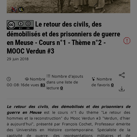
la
vidéo
Le retour des civils, des
démobilisés et des prisonniers de guerre
en Meuse - Cours n°1 - Thème n°2 -
MOOC Verdun #3
29 juin 2018
Nombre d’ajouts
Durée :
Nombre
Nombre
dans une liste de
00:08:16
de vues
83
de favoris
0
lecture
0
Le retour des civils, des démobilisés et des prisonniers de
guerre en Meuse
est le cours n°1 du thème "Le retour des
hommes et la reconstruction" du Mooc Verdun #3 "Verdun, d'hier
à aujourd'hui", présenté par François Cochet, Professeur émérite
des Universités en Histoire contemporaine. Spécialiste de la
captivité de guerre, des représentations militaires et de