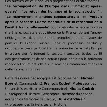
Les auteurs de ce Mooc vous proposent ces quatre thèmes :
"
La recomposition de l’Europe dans l’immédiat après-
guerre
" ; "
Le retour des hommes et la reconstruction
" ;
"
Le mouvement « anciens combattants »
" et "
Verdun
après la Seconde Guerre mondiale : de la réconciliation à
l’amitié franco-allemande
" pour y aborder la reconstruction
matérielle, sociétale et politique de la France, durant l’entre-
deux-guerres, dans une Europe remodelée par les traités de
paix de la Grande Guerre. Dans ce processus, Verdun y
occupe une place particulière. La mémoire de la bataille, qui
imprègne très fortement la société française, évolue au fil
des générations et de ses acteurs pour aboutir à la réflexion
menée à l’heure actuelle sur le sens des commémorations en
cette fin de centenaire.
Cette ressource pédagogique est proposée par :
Michaël
Bourlet
(Commandant),
François Cochet
(Professeur des
Universités en Histoire Contemporaine),
Nicolas Czubak
(Enseignant d'Histoire-Géographie, membre du service
éducatif du Mémorial de Verdun),
Julie d’Andurain
(Professeur des Universités en Histoire