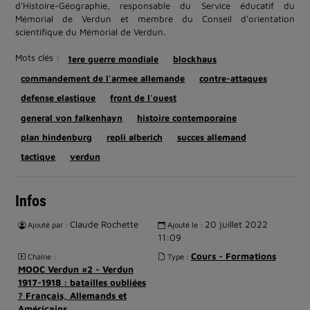
d'Histoire-Géographie, responsable du Service éducatif du
Mémorial de Verdun et membre du Conseil d'orientation
scientifique du Mémorial de Verdun.
Mots clés :
1ere guerre mondiale
blockhaus
commandement de l'armee allemande
contre-attaques
defense elastique
front de l'ouest
general von falkenhayn
histoire contemporaine
plan hindenburg
repli alberich
succes allemand
tactique
verdun
Infos
Claude Rochette
20 juillet 2022
Ajouté par :
Ajouté le :
11:09
Cours - Formations
Chaîne :
Type :
MOOC Verdun #2 - Verdun
1917-1918 : batailles oubliées
? Français, Allemands et
Américains