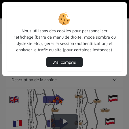
Rechercher u
Accueil
MOOC Verdun #2 - Verdun 1917-1918 : batailles
Nous utilisons des cookies pour personnaliser
oubliées ? Français, Allemands et Américains
l’affichage (barre de menu de droite, mode sombre ou
La Réorganisation De L'Armée Allemande Par H…
dyslexie etc.), gérer la session (authentification) et
MOOC Verdun #2 - Verdun 1917-1918 :
analyser le trafic du site (pour certaines instances).
batailles oubliées ? Français, Allemands et
J’ai compris
Américains
Description de la chaîne
Lire