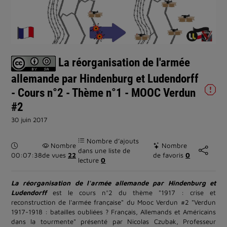
la
vidéo
La réorganisation de l'armée
allemande par Hindenburg et Ludendorff
- Cours n°2 - Thème n°1 - MOOC Verdun
#2
30 juin 2017
Nombre d’ajouts
Durée :
Nombre
Nombre
dans une liste de
00:07:38
de vues
22
de favoris
0
lecture
0
La réorganisation de l'armée allemande par Hindenburg et
Ludendorff
est le cours n°2 du thème "1917 : crise et
reconstruction de l'armée française" du Mooc Verdun #2 "Verdun
1917-1918 : batailles oubliées ? Français, Allemands et Américains
dans la tourmente" présenté par Nicolas Czubak, Professeur