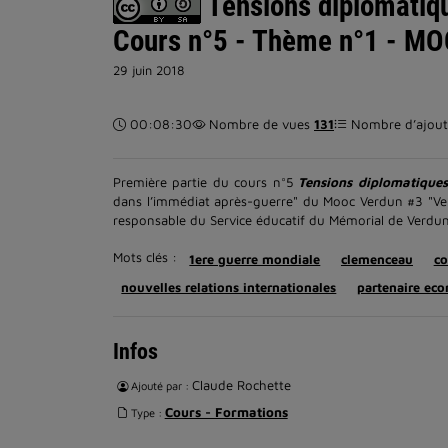
Tensions diplomatiqu
Cours n°5 - Thème n°1 - M
29 juin 2018
Durée :
00:08:30
Nombre de vues
131
Nombre d’ajouts
Première partie du cours n°5
Tensions diplomatique
dans l’immédiat après-guerre" du Mooc Verdun #3 "Verd
responsable du Service éducatif du Mémorial de Verdun
Mots clés :
1ere guerre mondiale
clemenceau
co
nouvelles relations internationales
partenaire ec
Infos
Claude Rochette
Ajouté par :
Cours - Formations
Type :