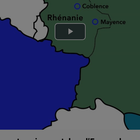
Lire
la
vidéo