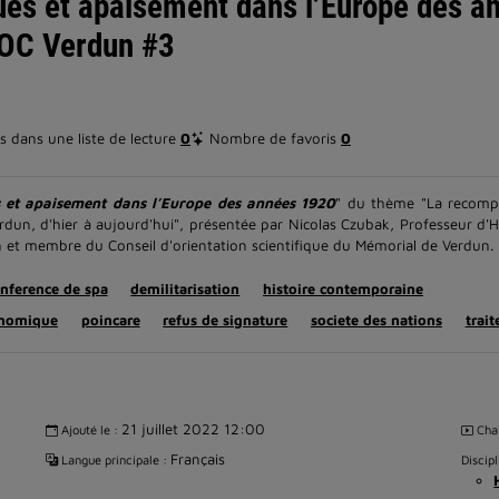
es et apaisement dans l’Europe des an
OOC Verdun #3
 dans une liste de lecture
0
Nombre de favoris
0
s et apaisement dans l’Europe des années 1920
" du thème "La recompo
un, d'hier à aujourd'hui", présentée par Nicolas Czubak, Professeur d'H
 et membre du Conseil d'orientation scientifique du Mémorial de Verdun.
nference de spa
demilitarisation
histoire contemporaine
onomique
poincare
refus de signature
societe des nations
trait
21 juillet 2022 12:00
Ajouté le :
Cha
Français
Langue principale :
Discipl