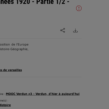
nées 1920 - Partie 1/2 -
sition de l’Europe
istoire-Géographie,
es de versailles
MOOC Verdun #3 - Verdun, d'hier à aujourd'hui
îne :
ine(s) :
Histoire