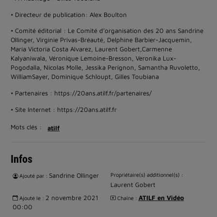
• Directeur de publication: Alex Boulton
• Comité éditorial : Le Comité d’organisation des 20 ans Sandrine
Ollinger, Virginie Privas-Bréauté, Delphine Barbier-Jacquemin,
Maria Victoria Costa Alvarez, Laurent Gobert,Carmenne
Kalyaniwala, Véronique Lemoine-Bresson, Veronika Lux-
Pogodalla, Nicolas Molle, Jessika Perignon, Samantha Ruvoletto,
WilliamSayer, Dominique Schloupt, Gilles Toubiana
• Partenaires : https://20ans.atilf.fr/partenaires/
• Site Internet : https://20ans.atilf.fr
Mots clés :
atilf
Infos
Sandrine Ollinger
Propriétaire(s) additionnel(s) :
Ajouté par :
Laurent Gobert
2 novembre 2021
ATILF en Vidéo
Ajouté le :
Chaîne :
00:00