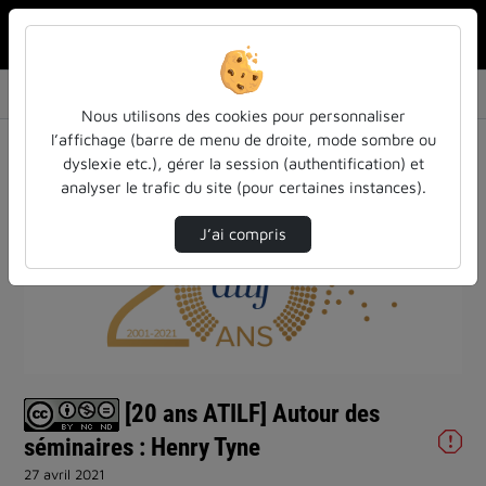
Rechercher u
Accueil
Vidéos
[20 ans ATILF] Autour des séminaires : Henry…
Nous utilisons des cookies pour personnaliser
l’affichage (barre de menu de droite, mode sombre ou
dyslexie etc.), gérer la session (authentification) et
analyser le trafic du site (pour certaines instances).
J’ai compris
Lire
la
vidéo
[20 ans ATILF] Autour des
séminaires : Henry Tyne
27 avril 2021