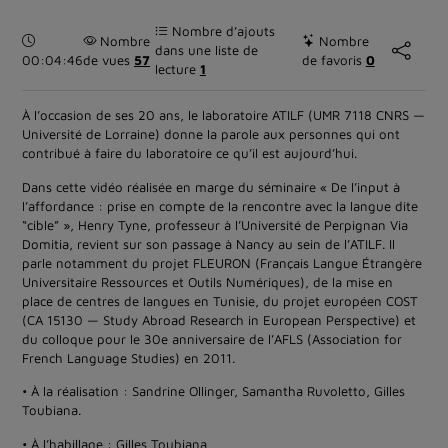
Nombre d’ajouts
Durée :
Nombre
Nombre
dans une liste de
00:04:46
de vues
57
de favoris
0
lecture
1
À l’occasion de ses 20 ans, le laboratoire ATILF (UMR 7118 CNRS —
Université de Lorraine) donne la parole aux personnes qui ont
contribué à faire du laboratoire ce qu’il est aujourd’hui.
Dans cette vidéo réalisée en marge du séminaire « De l’input à
l’affordance : prise en compte de la rencontre avec la langue dite
“cible” », Henry Tyne, professeur à l’Université de Perpignan Via
Domitia, revient sur son passage à Nancy au sein de l’ATILF. Il
parle notamment du projet FLEURON (Français Langue Étrangère
Universitaire Ressources et Outils Numériques), de la mise en
place de centres de langues en Tunisie, du projet européen COST
(CA 15130 — Study Abroad Research in European Perspective) et
du colloque pour le 30e anniversaire de l’AFLS (Association for
French Language Studies) en 2011.
• À la réalisation : Sandrine Ollinger, Samantha Ruvoletto, Gilles
Toubiana.
• À l’habillage : Gilles Toubiana