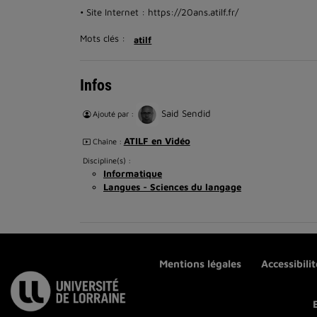
• Site Internet : https://20ans.atilf.fr/
Mots clés :
atilf
Infos
Said Sendid
Ajouté par :
ATILF en Vidéo
Chaîne :
Discipline(s) :
Informatique
Langues - Sciences du langage
Mentions légales
Accessibili