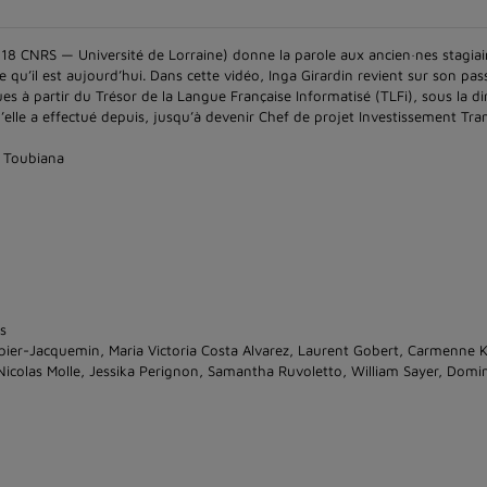
118 CNRS — Université de Lorraine) donne la parole aux ancien·nes stagiai
ce qu’il est aujourd’hui. Dans cette vidéo, Inga Girardin revient sur son pas
es à partir du Trésor de la Langue Française Informatisé (TLFi), sous la di
u’elle a effectué depuis, jusqu’à devenir Chef de projet Investissement Tran
es Toubiana
s
arbier-Jacquemin, Maria Victoria Costa Alvarez, Laurent Gobert, Carmenne 
icolas Molle, Jessika Perignon, Samantha Ruvoletto, William Sayer, Domi