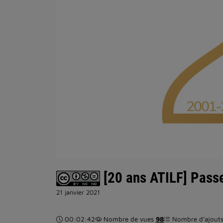
[20 ans ATILF] Passer
21 janvier 2021
Durée :
00:02:42
Nombre de vues
98
Nombre d’ajouts 