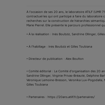
À l’occasion de ses 20 ans, le laboratoire ATILF (UMR 7
contractuel·les qui ont participé à faire du laboratoire 
recherches sur la construction de hiérarchies sémantiqu
Marie Pierrel. Elle présente le parcours professionnel q
• À la réalisation : Inès Boubziz, Sandrine Ollinger, Gill
• À l’habillage : Inès Boubziz et Gilles Toubiana
• Directeur de publication : Alex Boulton
• Comité éditorial : Le Comité d’organisation des 20 an
Sandrine Ollinger, Virginie Privas-Bréauté, Delphine B
Véronique Lemoine-Bresson, Veronika Lux-Pogodalla, N
Gilles Toubiana
• Partenaires : https://20ans.atilf.fr/partenaires/