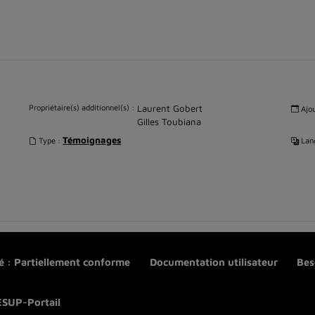
Propriétaire(s) additionnel(s) :
Laurent Gobert
Ajou
Gilles Toubiana
Témoignages
Type :
Lang
té : Partiellement conforme
Documentation utilisateur
Bes
ESUP-Portail