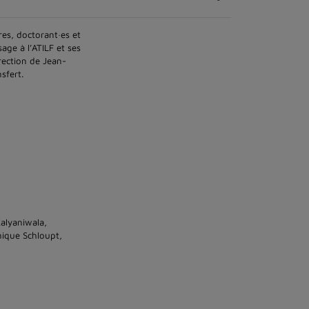
res, doctorant·es et
sage à l’ATILF et ses
rection de Jean-
sfert.
Kalyaniwala,
nique Schloupt,