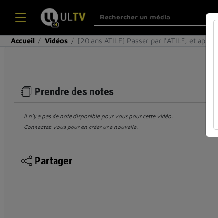
Accueil
Vidéos
[20 ans ATILF] Passer par l'ATILF, et après
Prendre des notes
Il n’y a pas de note disponible pour vous pour cette vidéo.
Connectez-vous pour en créer une nouvelle.
Partager