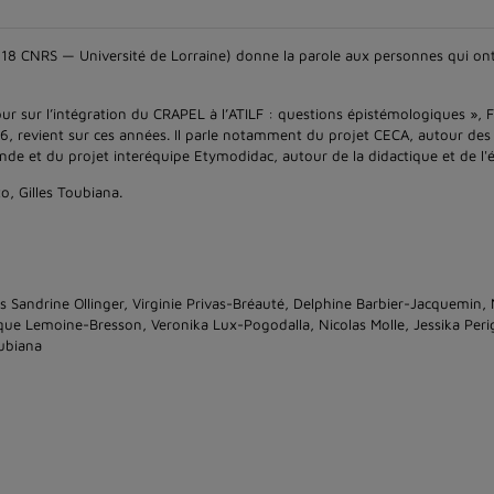
7118 CNRS — Université de Lorraine) donne la parole aux personnes qui ont
ur sur l’intégration du CRAPEL à l’ATILF : questions épistémologiques », F
6, revient sur ces années. Il parle notamment du projet CECA, autour des 
onde et du projet interéquipe Etymodidac, autour de la didactique et de l'
o, Gilles Toubiana.
s Sandrine Ollinger, Virginie Privas-Bréauté, Delphine Barbier-Jacquemin, 
que Lemoine-Bresson, Veronika Lux-Pogodalla, Nicolas Molle, Jessika Pe
oubiana