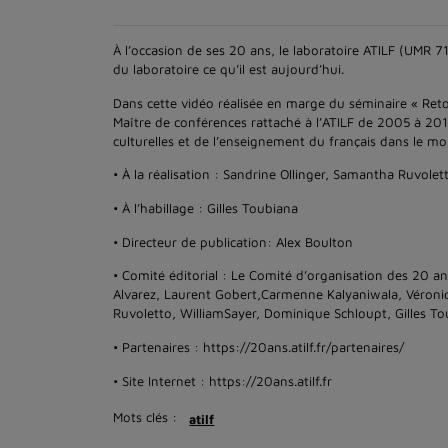
À l’occasion de ses 20 ans, le laboratoire ATILF (UMR 
du laboratoire ce qu’il est aujourd’hui.
Dans cette vidéo réalisée en marge du séminaire « Reto
Maître de conférences rattaché à l’ATILF de 2005 à 201
culturelles et de l’enseignement du français dans le m
• À la réalisation : Sandrine Ollinger, Samantha Ruvolett
• À l’habillage : Gilles Toubiana
• Directeur de publication: Alex Boulton
• Comité éditorial : Le Comité d’organisation des 20 an
Alvarez, Laurent Gobert,Carmenne Kalyaniwala, Véroni
Ruvoletto, WilliamSayer, Dominique Schloupt, Gilles T
• Partenaires : https://20ans.atilf.fr/partenaires/
• Site Internet : https://20ans.atilf.fr
Mots clés :
atilf