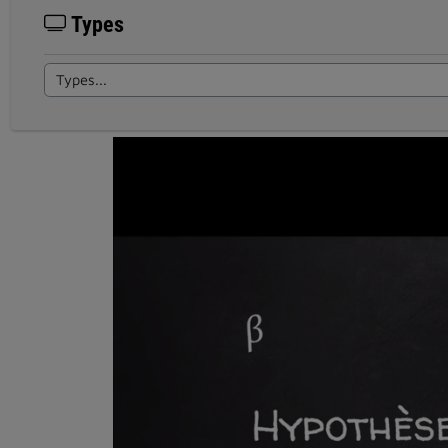
Types