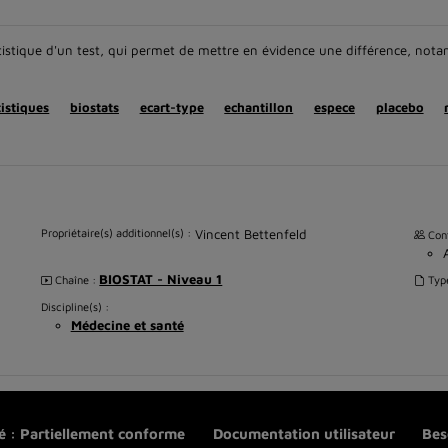
tatistique d'un test, qui permet de mettre en évidence une différence, no
tistiques
biostats
ecart-type
echantillon
espece
placebo
Propriétaire(s) additionnel(s) :
Vincent Bettenfeld
Cont
BIOSTAT - Niveau 1
Chaîne :
Typ
Discipline(s) :
Médecine et santé
té : Partiellement conforme
Documentation utilisateur
Bes