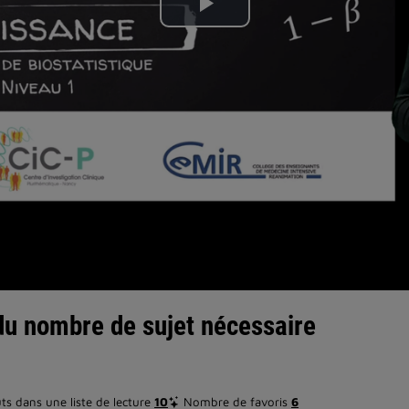
Lire
la
vidéo
du nombre de sujet nécessaire
s dans une liste de lecture
10
Nombre de favoris
6