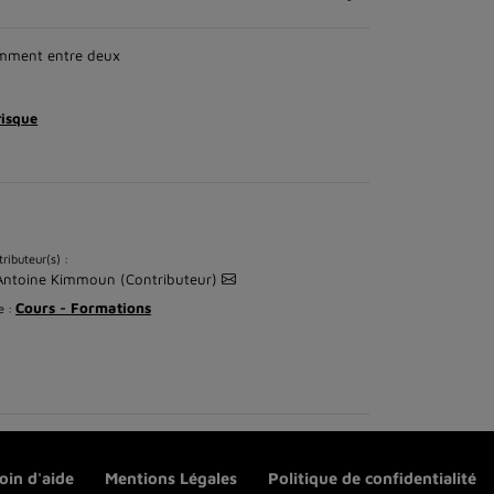
tamment entre deux
risque
ributeur(s) :
Antoine Kimmoun (Contributeur)
Cours - Formations
e :
oin d'aide
Mentions Légales
Politique de confidentialité