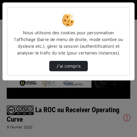
Rechercher u
Accueil
Vidéos
La ROC ou Receiver Operating Curve
Nous utilisons des cookies pour personnaliser
l’affichage (barre de menu de droite, mode sombre ou
dyslexie etc.), gérer la session (authentification) et
analyser le trafic du site (pour certaines instances).
J’ai compris
Lire
la
vidéo
La ROC ou Receiver Operating
Curve
9 février 2022