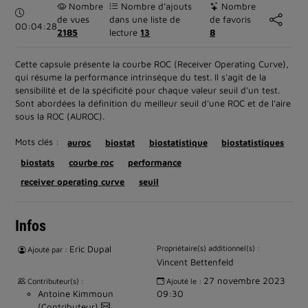
Nombre
Nombre d’ajouts
Nombre
Durée :
de vues
dans une liste de
de favoris
00:04:28
2185
lecture
13
8
Cette capsule présente la courbe ROC (Receiver Operating Curve),
qui résume la performance intrinsèque du test. Il s'agit de la
sensibilité et de la spécificité pour chaque valeur seuil d'un test.
Sont abordées la définition du meilleur seuil d'une ROC et de l'aire
sous la ROC (AUROC).
Mots clés :
auroc
biostat
biostatistique
biostatistiques
biostats
courbe roc
performance
receiver operating curve
seuil
Infos
Eric Dupal
Propriétaire(s) additionnel(s) :
Ajouté par :
Vincent Bettenfeld
27 novembre 2023
Contributeur(s) :
Ajouté le :
Antoine Kimmoun
09:30
(Contributeur)