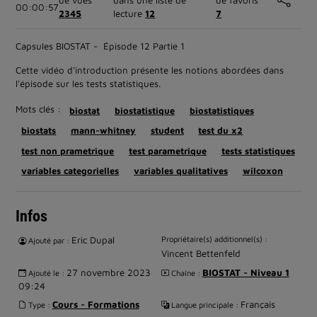
de vues
dans une liste de
de favoris
00:00:57
2345
lecture
12
7
Capsules BIOSTAT - Épisode 12 Partie 1
Cette vidéo d'introduction présente les notions abordées dans
l'épisode sur les tests statistiques.
Mots clés :
biostat
biostatistique
biostatistiques
biostats
mann-whitney
student
test du x2
test non prametrique
test parametrique
tests statistiques
variables categorielles
variables qualitatives
wilcoxon
Infos
Eric Dupal
Propriétaire(s) additionnel(s) :
Ajouté par :
Vincent Bettenfeld
27 novembre 2023
BIOSTAT - Niveau 1
Ajouté le :
Chaîne :
09:24
Cours - Formations
Français
Type :
Langue principale :