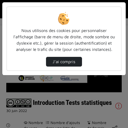
Rechercher u
Accueil
Vidéos
Introduction Tests statistiques
Nous utilisons des cookies pour personnaliser
l’affichage (barre de menu de droite, mode sombre ou
dyslexie etc.), gérer la session (authentification) et
analyser le trafic du site (pour certaines instances).
J’ai compris
Lire
la
vidéo
Introduction Tests statistiques
30 juin 2022
Nombre
Nombre d’ajouts
Nombre
Durée :