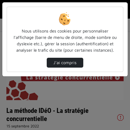
Rechercher u
Accueil
Vidéos
La méthode IDéO - La stratégie concurrentiel…
Nous utilisons des cookies pour personnaliser
l’affichage (barre de menu de droite, mode sombre ou
dyslexie etc.), gérer la session (authentification) et
analyser le trafic du site (pour certaines instances).
J’ai compris
Lire
la
vidéo
La méthode IDéO - La stratégie
concurrentielle
15 septembre 2022