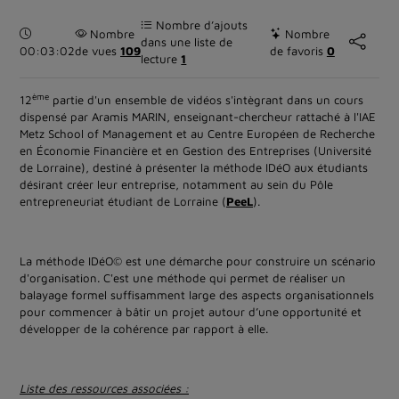
Nombre d’ajouts
Durée :
Nombre
Nombre
dans une liste de
00:03:02
de vues
109
de favoris
0
lecture
1
ème
12
partie d'un ensemble de vidéos s'intègrant dans un cours
dispensé par Aramis MARIN, enseignant-chercheur rattaché à l'IAE
Metz School of Management et au Centre Européen de Recherche
en Économie Financière et en Gestion des Entreprises (Université
de Lorraine), destiné à présenter la méthode IDéO aux étudiants
désirant créer leur entreprise, notamment au sein du Pôle
entrepreneuriat étudiant de Lorraine (
PeeL
).
La méthode IDéO© est une démarche pour construire un scénario
d'organisation. C'est une méthode qui permet de réaliser un
balayage formel suffisamment large des aspects organisationnels
pour commencer à bâtir un projet autour d’une opportunité et
développer de la cohérence par rapport à elle.
Liste des ressources associées :