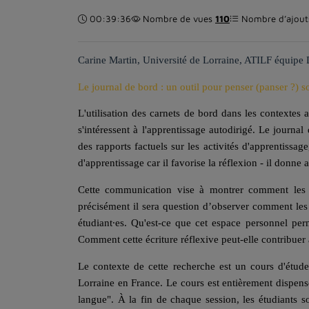
Durée :
00:39:36
Nombre de vues
110
Nombre d’ajouts
Carine Martin
, Université de Lorraine, ATILF équipe
Le journal de bord : un outil pour penser (panser ?) 
L'utilisation des carnets de bord dans les contextes
s'intéressent à l'apprentissage autodirigé. Le journal 
des rapports factuels sur les activités d'apprentissage
d'apprentissage car il favorise la réflexion - il donne 
Cette communication vise à montrer comment les j
précisément il sera question d’observer comment les
étudiant∙es. Qu'est-ce que cet espace personnel per
Comment cette écriture réflexive peut-elle contribue
Le contexte de cette recherche est un cours d'étude
Lorraine en France. Le cours est entièrement dispens
langue". À la fin de chaque session, les étudiants s