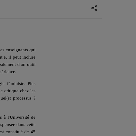
les enseignants qui
t∙e, il peut inclure
ipalement d'un outil
xpérience.
e féministe. Plus
 critique chez les
quel(s) processus ?
s à l'Université de
ispensée dans cette
est constitué de 45