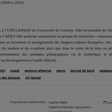
 (2020 et 2021).
is à l’UFR LANSAD de l’université de Lorraine. Elle est membre de l’é
 de l’ATILF. Elle participe notamment au groupe de recherche « Autonom
istes en formation et enseignement des langues-cultures étrangères
.
Ses
re du tandem et du e-tandem ainsi que dans le cadre de la mise en p
 transformation des pratiques pédagogiques via le numérique, et p
’au développement d’outils réflexifs.
rtin
crapel
ecriture reflexive
genre
journal de bord
pedagog
e des langues
ufr lansad
Propriétaire(s) additionnel(s) :
Sophie Bailly
Ajou
Delphine Barbier-Jacquemin
Laurent Gobert