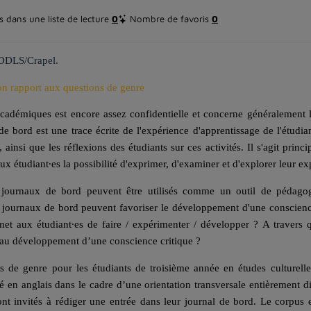
 dans une liste de lecture
0
Nombre de favoris
0
 DDLS/Crapel.
son rapport aux questions de genre
 académiques est encore assez confidentielle et concerne généralement 
de bord est une trace écrite de l'expérience d'apprentissage de l'étudian
, ainsi que les réflexions des étudiants sur ces activités. Il s'agit princ
aux étudiant∙es la possibilité d'exprimer, d'examiner et d'explorer leur e
ournaux de bord peuvent être utilisés comme un outil de pédagogi
 journaux de bord peuvent favoriser le développement d'une conscience
met aux étudiant∙es de faire / expérimenter / développer ? A travers 
r au développement d’une conscience critique ?
s de genre pour les étudiants de troisième année en études culturelle
é en anglais dans le cadre d’une orientation transversale entièrement d
ont invités à rédiger une entrée dans leur journal de bord. Le corpus 