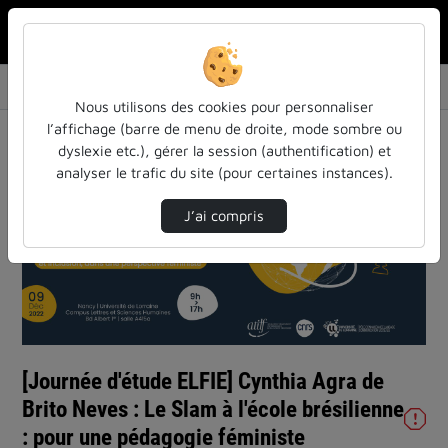
Rechercher u
Accueil
Vidéos
[Journée d'étude ELFIE] Cynthia Agra de Brit…
Nous utilisons des cookies pour personnaliser
l’affichage (barre de menu de droite, mode sombre ou
dyslexie etc.), gérer la session (authentification) et
analyser le trafic du site (pour certaines instances).
J’ai compris
Lire
la
vidéo
[Journée d'étude ELFIE] Cynthia Agra de
Brito Neves : Le Slam à l'école brésilienne
: pour une pédagogie féministe