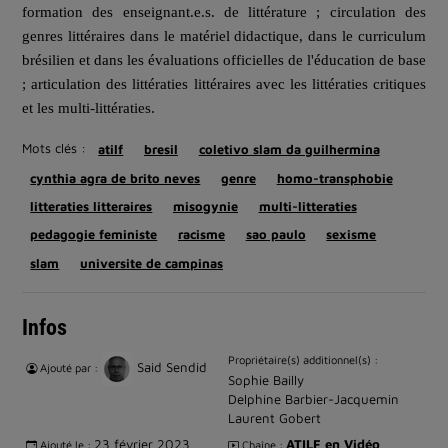
formation des enseignant.e.s. de littérature ; circulation des
genres littéraires dans le matériel didactique, dans le curriculum
brésilien et dans les évaluations officielles de l'éducation de base
; articulation des littératies littéraires avec les littératies critiques
et les multi-littératies.
Mots clés :
atilf
bresil
coletivo slam da guilhermina
cynthia agra de brito neves
genre
homo-transphobie
litteraties litteraires
misogynie
multi-litteraties
pedagogie feministe
racisme
sao paulo
sexisme
slam
universite de campinas
Infos
Propriétaire(s) additionnel(s) :
Said Sendid
Ajouté par :
Sophie Bailly
Delphine Barbier-Jacquemin
Laurent Gobert
23 février 2023
ATILF en Vidéo
Ajouté le :
Chaîne :