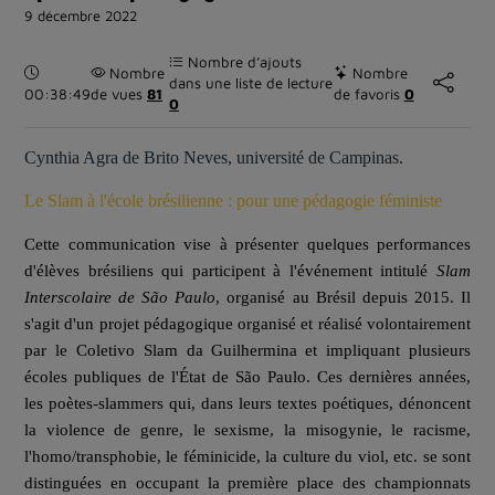
9 décembre 2022
Nombre d’ajouts
Durée :
Nombre
Nombre
dans une liste de lecture
00:38:49
de vues
81
de favoris
0
0
Cynthia Agra de Brito Neves
, université de Campinas.
Le Slam à l'école brésilienne : pour une pédagogie féministe
Cette communication vise à présenter quelques performances
d'élèves brésiliens qui participent à l'événement intitulé
Slam
Interscolaire de São Paulo
, organisé au Brésil depuis 2015. Il
s'agit d'un projet pédagogique organisé et réalisé
volontairement
par le Coletivo Slam da
Guilhermina
et impliquant plusieurs
écoles publiques de l'État de São Paulo. Ces dernières années,
les poètes-slammers qui, dans leurs textes poétiques, dénoncent
la violence de genre, le sexisme, la misogynie, le racisme,
l'homo/transphobie, le féminicide, la culture du viol, etc. se sont
distinguées en occupant la première place des championnats