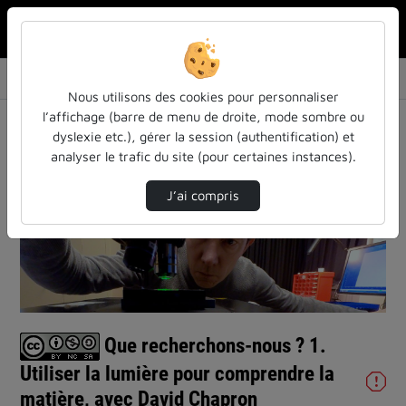
Rechercher u
Accueil
Vidéos
Que recherchons-nous ? 1. Utiliser la lumièr…
Nous utilisons des cookies pour personnaliser
l’affichage (barre de menu de droite, mode sombre ou
dyslexie etc.), gérer la session (authentification) et
analyser le trafic du site (pour certaines instances).
J’ai compris
Lire
la
vidéo
Que recherchons-nous ? 1.
Utiliser la lumière pour comprendre la
matière, avec David Chapron