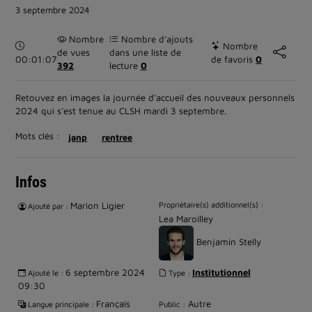
3 septembre 2024
Nombre
Nombre d’ajouts
Durée :
Nombre
de vues
dans une liste de
00:01:07
de favoris
0
392
lecture
0
Retouvez en images la journée d'accueil des nouveaux personnels
2024 qui s'est tenue au CLSH mardi 3 septembre.
Mots clés :
janp
rentree
Infos
Marion Ligier
Propriétaire(s) additionnel(s) :
Ajouté par :
Lea Maroilley
Benjamin Stelly
6 septembre 2024
Institutionnel
Ajouté le :
Type :
09:30
Français
Autre
Langue principale :
Public :