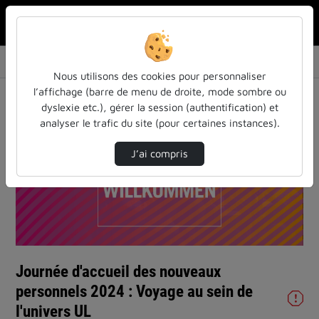
Rechercher u
Accueil
Vidéos
Journée d'accueil des nouveaux personnels 20…
Nous utilisons des cookies pour personnaliser
l’affichage (barre de menu de droite, mode sombre ou
dyslexie etc.), gérer la session (authentification) et
analyser le trafic du site (pour certaines instances).
J’ai compris
Lire
la
vidéo
Journée d'accueil des nouveaux
personnels 2024 : Voyage au sein de
l'univers UL