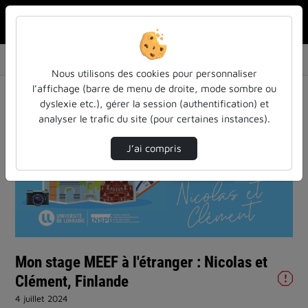
Rechercher u
Accueil
Vidéos
Mon stage MEEF à l'étranger : Nicolas et Clé…
Nous utilisons des cookies pour personnaliser
l’affichage (barre de menu de droite, mode sombre ou
dyslexie etc.), gérer la session (authentification) et
analyser le trafic du site (pour certaines instances).
J’ai compris
Lire
la
vidéo
Mon stage MEEF à l'étranger : Nicolas et
Clément, Finlande
4 juillet 2024