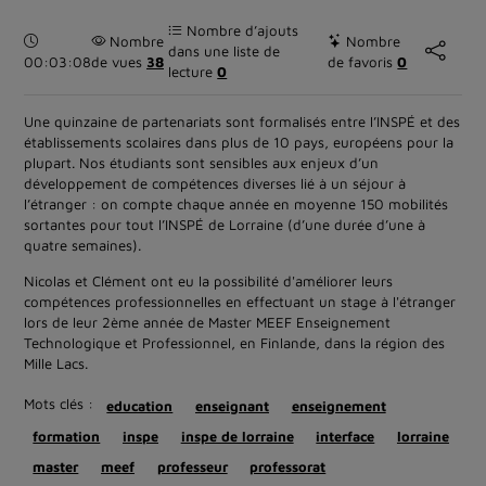
Nombre d’ajouts
Durée :
Nombre
Nombre
dans une liste de
00:03:08
de vues
38
de favoris
0
lecture
0
Une quinzaine de partenariats sont formalisés entre l’INSPÉ et des
établissements scolaires dans plus de 10 pays, européens pour la
plupart. Nos étudiants sont sensibles aux enjeux d’un
développement de compétences diverses lié à un séjour à
l’étranger : on compte chaque année en moyenne 150 mobilités
sortantes pour tout l’INSPÉ de Lorraine (d’une durée d’une à
quatre semaines).
Nicolas et Clément ont eu la possibilité d'améliorer leurs
compétences professionnelles en effectuant un stage à l'étranger
lors de leur 2ème année de Master MEEF Enseignement
Technologique et Professionnel, en Finlande, dans la région des
Mille Lacs.
Mots clés :
education
enseignant
enseignement
formation
inspe
inspe de lorraine
interface
lorraine
master
meef
professeur
professorat