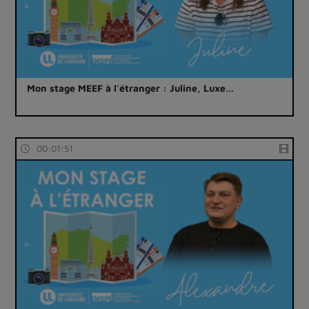
Mon stage MEEF à l'étranger : Juline, Luxe…
00:01:51