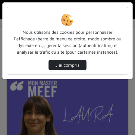
Rechercher u
Accueil
Vidéos
72 vidéos trouvées
Nous utilisons des cookies pour personnaliser
l’affichage (barre de menu de droite, mode sombre ou
Audio
Vidéo
Statistiques de vues
dyslexie etc.), gérer la session (authentification) et
analyser le trafic du site (pour certaines instances).
Direction de tri
Tri
↘
J’ai compris
00:02:47