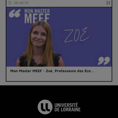
00:02:07
Mon Master MEEF - Zoé, Professeure des Éco…