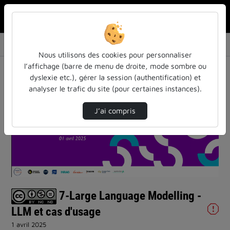
Rechercher u
Accueil
Vidéos
7-Large Language Modelling - LLM et cas d'us…
Nous utilisons des cookies pour personnaliser
l’affichage (barre de menu de droite, mode sombre ou
dyslexie etc.), gérer la session (authentification) et
analyser le trafic du site (pour certaines instances).
J’ai compris
Lire
la
vidéo
7-Large Language Modelling -
LLM et cas d'usage
1 avril 2025