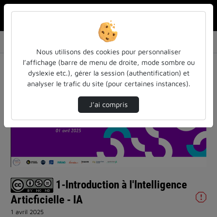
Rechercher u
Accueil
Vidéos
1-Introduction à l'Intelligence Articficiell…
Nous utilisons des cookies pour personnaliser
l’affichage (barre de menu de droite, mode sombre ou
dyslexie etc.), gérer la session (authentification) et
analyser le trafic du site (pour certaines instances).
J’ai compris
Lire
la
vidéo
1-Introduction à l'Intelligence
Articficielle - IA
1 avril 2025