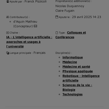
Franck Pizzicoli
Propriétaire(s) additionnel(s) :
Ajouté par :
Nicolas Duquennoy
Claire Fugain
29 avril 2025 14:23
Contributeur(s) :
Ajouté le :
d'Aquin Mathieu
(Concepteur)
Colloques et
Chaîne :
Type :
IA - L'intelligence artificielle :
Conférences
approches et usages à
l'université
Français
Langue principale :
Discipline(s) :
Informatique
Médecine
Médecine et santé
Physique appliquée
Robotique - Intelligence
artificielle
Sciences de la vie -
Biologie
Technologies