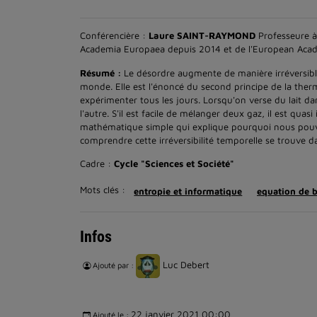
Conférencière :
Laure SAINT-RAYMOND
Professeure à
Academia Europaea depuis 2014 et de l'European Acad
Résumé :
Le désordre augmente de manière irréversibl
monde. Elle est l'énoncé du second principe de la ther
expérimenter tous les jours. Lorsqu'on verse du lait da
l'autre. S'il est facile de mélanger deux gaz, il est qu
mathématique simple qui explique pourquoi nous pouv
comprendre cette irréversibilité temporelle se trouve d
Cadre :
Cycle "Sciences et Société"
Mots clés :
entropie et informatique
equation de 
Infos
Luc Debert
Ajouté par :
22 janvier 2021 00:00
Ajouté le :