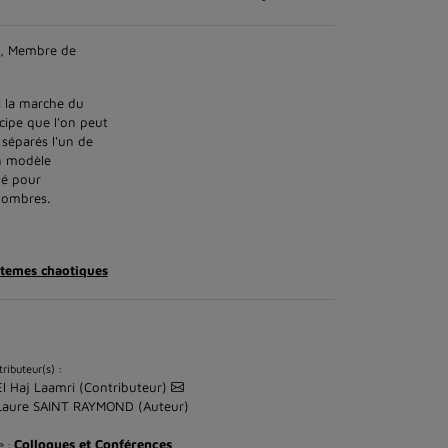
3, Membre de
i la marche du
cipe que l'on peut
 séparés l'un de
un modèle
lé pour
 nombres.
stemes chaotiques
ributeur(s) :
El Haj Laamri (Contributeur)
Laure SAINT RAYMOND (Auteur)
Colloques et Conférences
e :