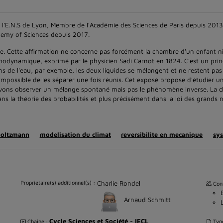
 l'E.N.S de Lyon, Membre de l'Académie des Sciences de Paris depuis 201
emy of Sciences depuis 2017.
e. Cette affirmation ne concerne pas forcément la chambre d'un enfant n
modynamique, exprimé par le physicien Sadi Carnot en 1824. C'est un prin
ns de l'eau, par exemple, les deux liquides se mélangent et ne restent pas
asi impossible de les séparer une fois réunis. Cet exposé propose d'étudier 
ons observer un mélange spontané mais pas le phénomène inverse. La c
ans la théorie des probabilités et plus précisément dans la loi des grands
boltzmann
modelisation du climat
reversibilite en mecanique
sy
Propriétaire(s) additionnel(s) :
Charlie Rondel
Cont
Arnaud Schmitt
Cycle Sciences et Société - IECL
Chaîne :
Typ