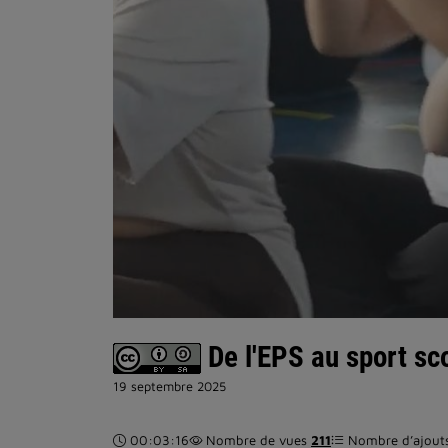
De l'EPS au sport sco
19 septembre 2025
Durée :
00:03:16
Nombre de vues
211
Nombre d’ajouts 