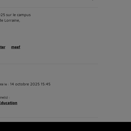
025 sur le campus
de Lorraine,
ter
meef
14 octobre 2025 15:45
té le :
ine(s) :
Education