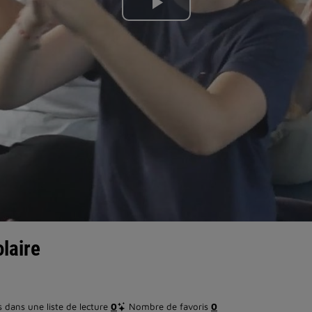
Lire
la
vidéo
laire
dans une liste de lecture
0
Nombre de favoris
0