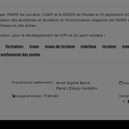
 par l'INSPÉ de Lorraine, l'USEP et la DSDEN de Moselle le 19 septembre 2
ipation des étudiantes et étudiants et fonctionnaires-stagiaires de l'INSPÉ 
fesseures des écoles.
lusion, pour le développement de l'EPS et du sport scolaire !
formation
inspe
inspe de lorraine
interface
lorraine
mas
professorat des ecoles
Propriétaire(s) additionnel(s) :
Anne-Sophie Berne
Ajou
Marie L'Etang-Cardellini
Français
Langue principale :
Discipl