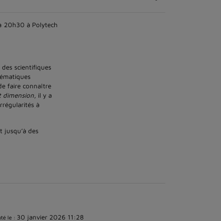
 à 20h30 à Polytech
des scientifiques
thématiques
de faire connaître
et dimension
, il y a
rrégularités à
t jusqu’à des
30 janvier 2026 11:28
té le :