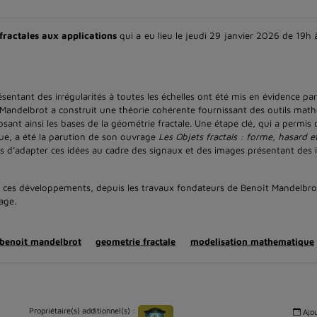
fractales aux applications
qui a eu lieu le jeudi 29 janvier 2026 de 19h
ant des irrégularités à toutes les échelles ont été mis en évidence par 
ît Mandelbrot a construit une théorie cohérente fournissant des outils ma
posant ainsi les bases de la géométrie fractale. Une étape clé, qui a permis 
ue, a été la parution de son ouvrage
Les Objets fractals : forme, hasard 
s d’adapter ces idées au cadre des signaux et des images présentant des i
 ces développements, depuis les travaux fondateurs de Benoît Mandelbro
age.
benoit mandelbrot
geometrie fractale
modelisation mathematique
Propriétaire(s) additionnel(s) :
Ajou