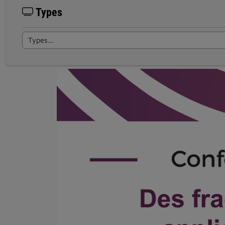
Types