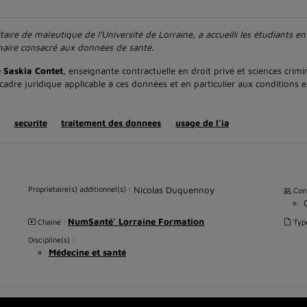
ire de maïeutique de l’Université de Lorraine, a accueilli les étudiants e
inaire consacré aux données de santé.
Saskia Contet
, enseignante contractuelle en droit privé et sciences crimin
 cadre juridique applicable à ces données et en particulier aux conditions 
securite
traitement des donnees
usage de l’ia
Propriétaire(s) additionnel(s) :
Nicolas Duquennoy
Cont
NumSanté' Lorraine Formation
Chaîne :
Typ
Discipline(s) :
Médecine et santé