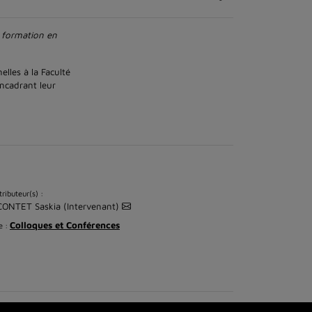
n formation en
elles à la Faculté
encadrant leur
ributeur(s) :
CONTET Saskia (Intervenant)
Colloques et Conférences
e :