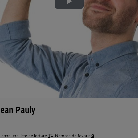
Lire
la
vidéo
Jean Pauly
dans une liste de lecture
1
Nombre de favoris
0