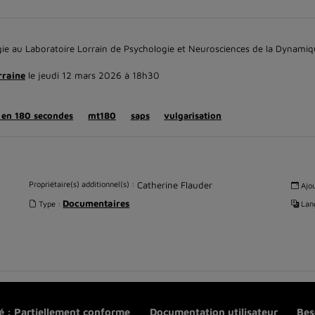
ie au Laboratoire Lorrain de Psychologie et Neurosciences de la Dynamiq
rraine
le jeudi 12 mars 2026 à 18h30
 en 180 secondes
mt180
saps
vulgarisation
Propriétaire(s) additionnel(s) :
Catherine Flauder
Ajou
Documentaires
Type :
Lang
té : Partiellement conforme
Documentation utilisateur
Bes