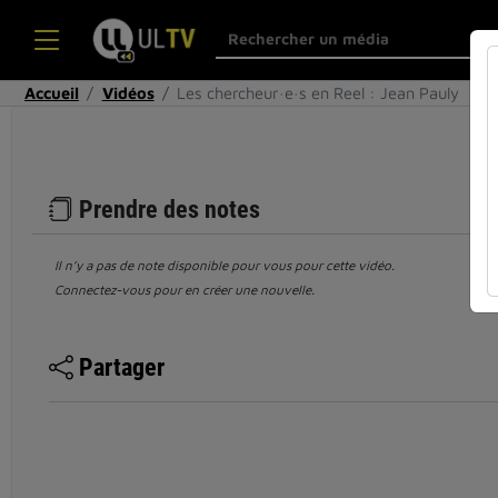
Accueil
Vidéos
Les chercheur·e·s en Reel : Jean Pauly
Prendre des notes
Il n’y a pas de note disponible pour vous pour cette vidéo.
Connectez-vous pour en créer une nouvelle.
Partager