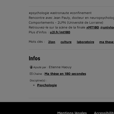
#psychologie #astronaute #confinement
Rencontre avec Jean Pauly, docteur en neuropsycholog
Comportements - 2LPN (Université de Lorraine)
Retrouvez-le sur la scène de la finale
#MT180
@univlo
Plus d’infos :
u2l.fr/mt180
Mots clés :
2lpn
culture
laboratoire
ma these
Infos
Etienne Haouy
Ajouté par :
Ma thèse en 180 secondes
Chaîne :
Discipline(s) :
Psychologie
Mentions légales
Accessibili