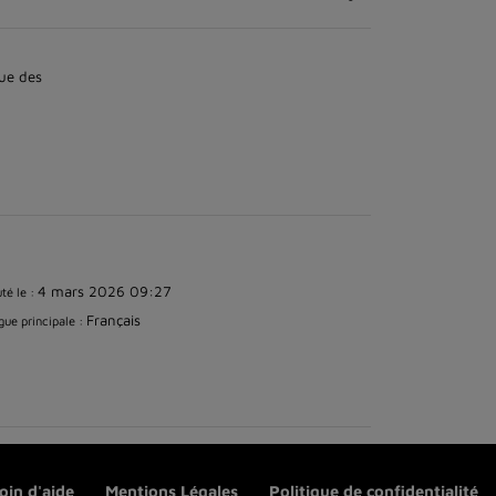
ue des
4 mars 2026 09:27
té le :
Français
ue principale :
oin d'aide
Mentions Légales
Politique de confidentialité