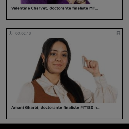
Valentine Charvet, doctorante finaliste MT…
00:02:13
Amani Gharbi, doctorante finaliste MT180 n…