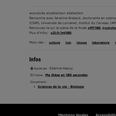
#conduite #inattention #détection
Rencontre avec Séverine Brelaud, doctorante en science
(CNRS, Université de Lorraine), Institut du Cerveau (
Retrouvez-la sur la scène de la finale
#MT180
@univlo
Plus d’infos :
u2l.fr/mt180
Mots clés :
culture
icm
imopa
laboratoire
Infos
Etienne Haouy
Ajouté par :
Ma thèse en 180 secondes
Chaîne :
Discipline(s) :
Sciences de la vie - Biologie
Mentions légales
Accessibili