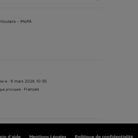
ticulaire – IMoPA
9 mars 2026 10:55
té le :
Français
ue principale :
oin d'aide
Mentions Légales
Politique de confidentialité