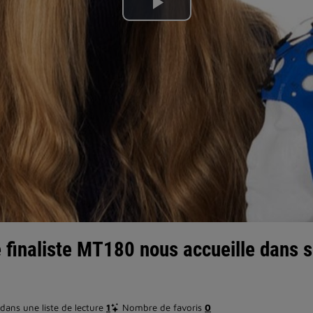
Lire
la
vidéo
 finaliste MT180 nous accueille dans s
ans une liste de lecture
1
Nombre de favoris
0