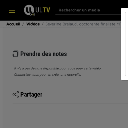
Accueil
Vidéos
Séverine Brelaud, doctorante finaliste MT1
Prendre des notes
Il n’y a pas de note disponible pour vous pour cette vidéo.
Connectez-vous pour en créer une nouvelle.
Partager