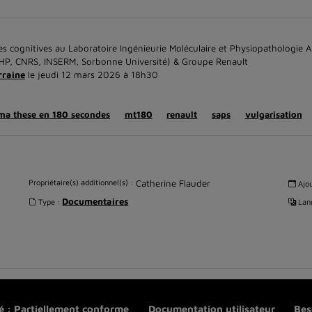
s cognitives au Laboratoire Ingénieurie Moléculaire et Physiopathologie Ar
APHP, CNRS, INSERM, Sorbonne Université) & Groupe Renault
rraine
le jeudi 12 mars 2026 à 18h30
ma these en 180 secondes
mt180
renault
saps
vulgarisation
Propriétaire(s) additionnel(s) :
Catherine Flauder
Ajou
Documentaires
Type :
Lang
té : Partiellement conforme
Documentation utilisateur
Bes