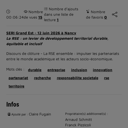
Nombre d’ajouts
Durée :
Nombre
Nombre
dans une liste de
00:06:24
de vues
15
de favoris
0
lecture
1
SERI Grand Est - 12 juin 2026 à Nancy
La RSE : un levier de développement territorial durable,
équitable et inclusif
Discours de clôture - La RSE ensemble : impulser les partenariats
entre le monde académique et les acteurs socio-économique.
Mots clés :
durable
entreprise
inclusion
innovation
partenariat
recherche
responsabilite societale
rse
territoire
Infos
Claire Fugain
Propriétaire(s) additionnel(s) :
Ajouté par :
Arnaud Schmitt
Franck Pizzicoli