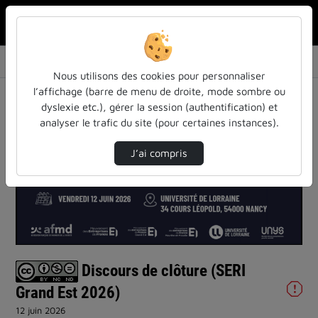
Rechercher u
Accueil
Vidéos
Discours de clôture (SERI Grand Est 2026)
Nous utilisons des cookies pour personnaliser
l’affichage (barre de menu de droite, mode sombre ou
dyslexie etc.), gérer la session (authentification) et
analyser le trafic du site (pour certaines instances).
J’ai compris
Lire
la
vidéo
Discours de clôture (SERI
Grand Est 2026)
12 juin 2026