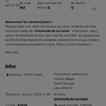
Durée :
de vues
dans une liste de
de favoris
00:07:26
467
lecture
0
0
Découvrez l’UL comme jamais !
Plongez dans une vidéo dynamique qui vous révèle les services
incontournables de l’
Université de Lorraine
: orientation, sport,
santé, vie étudiante et bien plus. Des BU aux MDE, en passant par
le CROUS et les dispositifs solidaires, explorez tout ce qui rendera
votre expérience étudiante unique. Prêt·e à vivre l’aventure ?
Mots clés :
Infos
Marion Ligier
Propriétaire(s) additionnel(s) :
Ajouté par :
Vincent Bellais
David Georgel
Léa Lefebvre
30 juin 2026 11:09
Ajouté le :
Chaîne :
Université de Lorraine
Autres
Français
Type :
Langue principale :