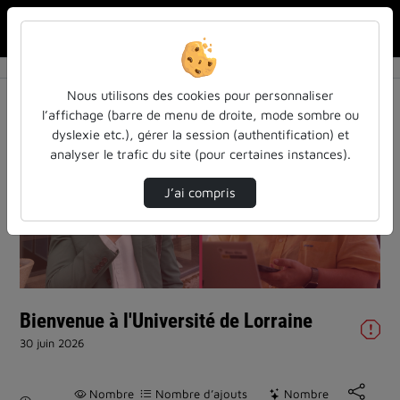
Rechercher u
Accueil
Vidéos
Bienvenue à l'Université de Lorraine
Nous utilisons des cookies pour personnaliser
l’affichage (barre de menu de droite, mode sombre ou
dyslexie etc.), gérer la session (authentification) et
analyser le trafic du site (pour certaines instances).
J’ai compris
Lire
la
vidéo
Bienvenue à l'Université de Lorraine
30 juin 2026
Nombre
Nombre d’ajouts
Nombre