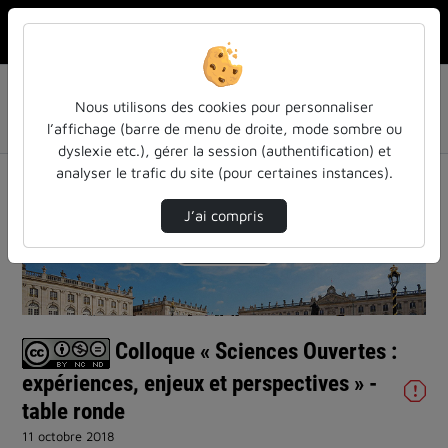
Rechercher u
Accueil
Liste de lecture
Colloque 2018 « Sciences Ouvertes : expériences,
Nous utilisons des cookies pour personnaliser
enjeux et perspectives »
l’affichage (barre de menu de droite, mode sombre ou
Colloque « Sciences Ouvertes : expériences, …
dyslexie etc.), gérer la session (authentification) et
analyser le trafic du site (pour certaines instances).
J’ai compris
Lire
la
Colloque « Sciences Ouvertes :
vidéo
expériences, enjeux et perspectives » -
table ronde
11 octobre 2018