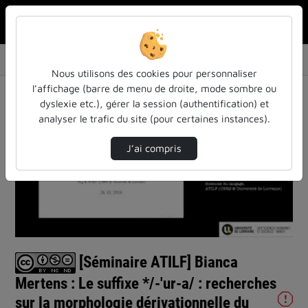
Rechercher u
Accueil
Vidéos
[Séminaire ATILF] Bianca Mertens : Le suffi…
Nous utilisons des cookies pour personnaliser
l’affichage (barre de menu de droite, mode sombre ou
dyslexie etc.), gérer la session (authentification) et
analyser le trafic du site (pour certaines instances).
J’ai compris
Lire
la
vidéo
[Séminaire ATILF] Bianca
Mertens : Le suffixe */-'ur-a/ : recherches
sur la morphologie dérivationnelle du